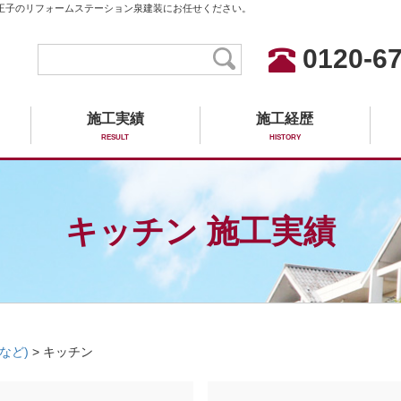
王子のリフォームステーション泉建装にお任せください。
0120-67
施工実績
施工経歴
RESULT
HISTORY
キッチン 施工実績
など)
>
キッチン