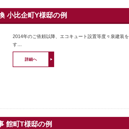
換 小比企町Y様邸の例
2014年のご依頼以降、エコキュート設置等度々泉建装
す…
詳細へ
事 館町T様邸の例