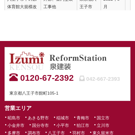
体育館大規模改
工事他
王子市
月
修建築工事
マンションA外
屋根外壁塗装工
東京都あ
2022年5
部改修工事
事・長尺工事他
きる野市
月
市立八王子第一
屋上防水他
東京都八
2022年4
小学校屋上防水
王子市
月
改修工事
消防団器具置場
外壁・屋根改修
東京都八
2022年2
0120-67-2392
042-667-2393
改修工事
他
王子市
月
東京都八王子市館町105-1
K様邸台所混合
設備
東京都日
2022年1
水栓交換工事
野市
月
営業エリア
K様邸外壁塗装
塗装・大工・シ
東京都八
2022年1
昭島市
あきる野市
稲城市
青梅市
国立市
工事・瓦屋根修
ーリング
王子市
月
小金井市
国分寺市
小平市
狛江市
立川市
繕工事
多摩市
調布市
八王子市
羽村市
東久留米市