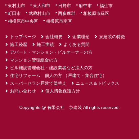
東村山市
東大和市
日野市
府中市
福生市
O様邸部分クロ
内装
東京都八
2022年1
町田市
武蔵村山市
西多摩郡
相模原市緑区
ス張替工事
王子市
月
相模原市中央区
相模原市南区
S様邸2階トイレ
設備
東京都八
2022年1
洗浄管等補修工
トップページ
会社概要
企業理念
王子市
泉建装の特徴
月
事
施工経歴
施工実績
よくある質問
アパート・マンション・ビルオーナーの方
T様邸建具交換
建具
東京都八
2022年1
マンション管理組合の方
工事
王子市
月
ビル施設管理会社・建設業者など法人の方
住宅リフォーム 個人の方 （戸建て・集合住宅）
T様邸照明スイ
電設
東京都八
2022年1
スーパーセラン戸建て塗替え
ニュース＆トピックス
ッチ交換工事
王子市
月
お問い合わせ
個人情報保護方針
E様邸排水管洗
洗浄
東京都八
2021年12
浄工事
王子市
月
Copyrights @ 有限会社 泉建装 All rights reserved.
F様邸軒天現状
大工・塗装
東京都八
2021年12
復旧等工事
王子市
月