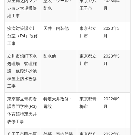
京王堀之内マン
塗装・シール・
東京都八
2023年4
ション大規模修
防水
王子市
月
繕工事
疾病対策課立川
天井・内装他
東京都立
2023年3
分室（R4）改修
川市
月
工事
立川市錦町下水
防水他
東京都立
2023年3
処理場 管理施
川市
月
設 低段沈砂池
棟屋上防水改修
工事
東京都立青梅看
特定天井改修・
東京都青
2022年9
護専門学校(R3)
電設
梅市
月
体育館特定天井
改修工事
八王子市甲の原
外部、室内塗装
東京都八
2022年8