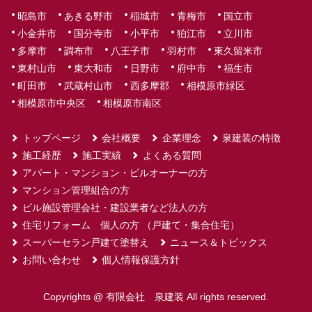
昭島市
あきる野市
稲城市
青梅市
国立市
小金井市
国分寺市
小平市
狛江市
立川市
多摩市
調布市
八王子市
羽村市
東久留米市
東村山市
東大和市
日野市
府中市
福生市
町田市
武蔵村山市
西多摩郡
相模原市緑区
相模原市中央区
相模原市南区
トップページ
会社概要
企業理念
泉建装の特徴
施工経歴
施工実績
よくある質問
アパート・マンション・ビルオーナーの方
マンション管理組合の方
ビル施設管理会社・建設業者など法人の方
住宅リフォーム 個人の方 （戸建て・集合住宅）
スーパーセラン戸建て塗替え
ニュース＆トピックス
お問い合わせ
個人情報保護方針
Copyrights @ 有限会社 泉建装 All rights reserved.