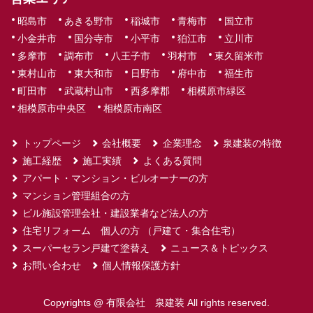
昭島市
あきる野市
稲城市
青梅市
国立市
小金井市
国分寺市
小平市
狛江市
立川市
多摩市
調布市
八王子市
羽村市
東久留米市
東村山市
東大和市
日野市
府中市
福生市
町田市
武蔵村山市
西多摩郡
相模原市緑区
相模原市中央区
相模原市南区
トップページ
会社概要
企業理念
泉建装の特徴
施工経歴
施工実績
よくある質問
アパート・マンション・ビルオーナーの方
マンション管理組合の方
ビル施設管理会社・建設業者など法人の方
住宅リフォーム 個人の方 （戸建て・集合住宅）
スーパーセラン戸建て塗替え
ニュース＆トピックス
お問い合わせ
個人情報保護方針
Copyrights @ 有限会社 泉建装 All rights reserved.