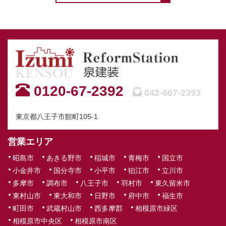
0120-67-2392
042-667-2393
東京都八王子市館町105-1
営業エリア
昭島市
あきる野市
稲城市
青梅市
国立市
小金井市
国分寺市
小平市
狛江市
立川市
多摩市
調布市
八王子市
羽村市
東久留米市
東村山市
東大和市
日野市
府中市
福生市
町田市
武蔵村山市
西多摩郡
相模原市緑区
相模原市中央区
相模原市南区