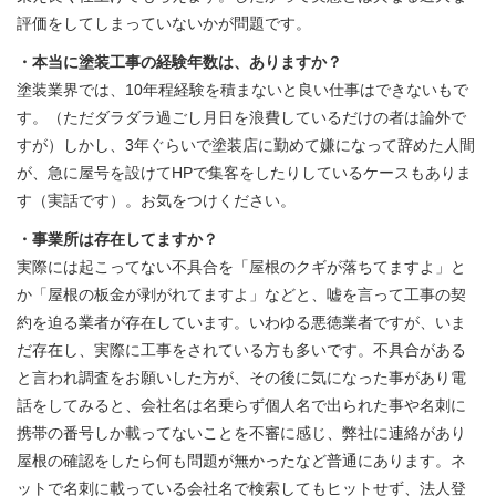
評価をしてしまっていないかが問題です。
・本当に塗装工事の経験年数は、ありますか？
塗装業界では、10年程経験を積まないと良い仕事はできないもで
す。（ただダラダラ過ごし月日を浪費しているだけの者は論外で
すが）しかし、3年ぐらいで塗装店に勤めて嫌になって辞めた人間
が、急に屋号を設けてHPで集客をしたりしているケースもありま
す（実話です）。お気をつけください。
・事業所は存在してますか？
実際には起こってない不具合を「屋根のクギが落ちてますよ」と
か「屋根の板金が剥がれてますよ」などと、嘘を言って工事の契
約を迫る業者が存在しています。いわゆる悪徳業者ですが、いま
だ存在し、実際に工事をされている方も多いです。不具合がある
と言われ調査をお願いした方が、その後に気になった事があり電
話をしてみると、会社名は名乗らず個人名で出られた事や名刺に
携帯の番号しか載ってないことを不審に感じ、弊社に連絡があり
屋根の確認をしたら何も問題が無かったなど普通にあります。ネ
ットで名刺に載っている会社名で検索してもヒットせず、法人登