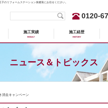
王子のリフォームステーション泉建装にお任せください。
0120-67
施工実績
施工経歴
RESULT
HISTORY
ニュース＆トピックス
き消去キャンペーン