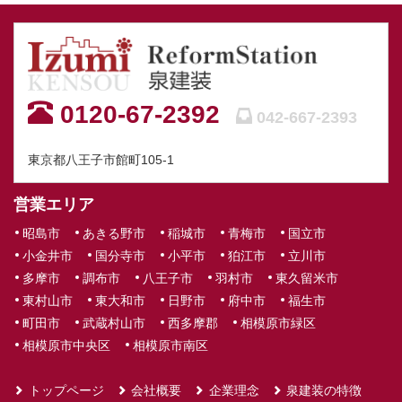
0120-67-2392
042-667-2393
東京都八王子市館町105-1
営業エリア
昭島市
あきる野市
稲城市
青梅市
国立市
小金井市
国分寺市
小平市
狛江市
立川市
多摩市
調布市
八王子市
羽村市
東久留米市
東村山市
東大和市
日野市
府中市
福生市
町田市
武蔵村山市
西多摩郡
相模原市緑区
相模原市中央区
相模原市南区
トップページ
会社概要
企業理念
泉建装の特徴