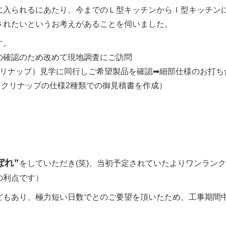
に入られるにあたり、今までのＬ型キッチンからＩ型キッチン
されたいというお考えがあることを伺いました。
す。
の確認のため改めて現地調査にご訪問
クリナップ）見学に同行しご希望製品を確認➡細部仕様のお打ち
とクリナップの仕様2種類での御見積書を作成）
ぼれ”
をしていただき(笑)、当初予定されていたよりワンラン
の利点です）
どもあり、極力短い日数でとのご要望を頂いたため、工事期間