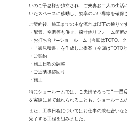
いのご子息様が独立され、ご夫妻お二人の生活
いたスペースに移動し、効率のいい導線を確保
ご契約後、施工までの主な流れは以下の通りで
・配管、空調等も併せ、採寸他リフォーム箇所
・お打ち合せ➡ショールーム（今回はTOTO、
・「御見積書」を作成しご提案（今回はTOTO
・ご契約
・施工日程の調整
・ご近隣挨拶回り
・施工
“一目
特にショールームでは、ご夫婦そろって
を実際に見て触れられることも、ショールーム
また、工事日程についてはお仕事の兼ね合いな
完了する工程を組みました。