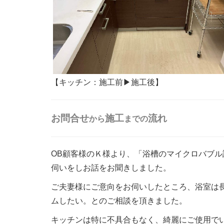
【キッチン：施工前▶施工後】
お問合せ
施工
流れ
から
までの
OB顧客様のＫ様より、「浴槽のマイクロバブ
伺いをしお話をお聞きしました。
ご夫妻様にご意向をお伺いしたところ、浴室は
ムしたい。とのご相談を頂きました。
キッチンは特に不具合もなく、綺麗にご使用で