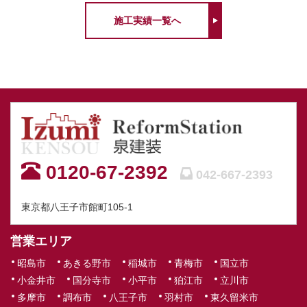
施工実績一覧へ
0120-67-2392
042-667-2393
東京都八王子市館町105-1
営業エリア
昭島市
あきる野市
稲城市
青梅市
国立市
小金井市
国分寺市
小平市
狛江市
立川市
多摩市
調布市
八王子市
羽村市
東久留米市