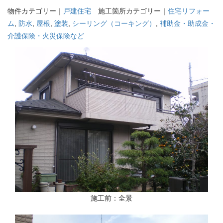
物件カテゴリー｜
戸建住宅
施工箇所カテゴリー｜
住宅リフォー
ム
,
防水
,
屋根
,
塗装
,
シーリング（コーキング）
,
補助金・助成金・
介護保険・火災保険など
施工前：全景