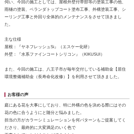
伺い、今回の施工としては、屋根外壁付帯部等の塗装工事の他、
雨樋の塗装、ベランダトップコート塗布工事、外構塗装工事、シ
ーリング工事と外回り全体的のメンテナンスをさせて頂きまし
た。
主な仕様
屋根：『ヤネフレッシュSi』（エスケー化研）
外壁：『水系ファインコートシリコン』（KIKUSUI）
また、今回の施工は、八王子市が毎年交付している補助金【居住
環境整備補助金（長寿命化改修）】を利用させて頂きました。
お客様の声
庭にある花を大事にしており、特に外構の色を決める際にはその
花の色に合うようにと随分と悩みました。
担当の方がカラーシミュレーションを何パターンもご提案してく
ださり、最終的に大変満足のいく色で